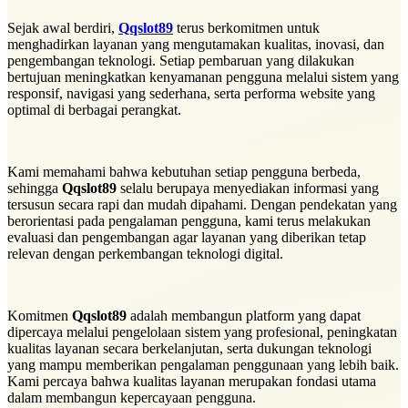
Sejak awal berdiri,
Qqslot89
terus berkomitmen untuk
menghadirkan layanan yang mengutamakan kualitas, inovasi, dan
pengembangan teknologi. Setiap pembaruan yang dilakukan
bertujuan meningkatkan kenyamanan pengguna melalui sistem yang
responsif, navigasi yang sederhana, serta performa website yang
optimal di berbagai perangkat.
Kami memahami bahwa kebutuhan setiap pengguna berbeda,
sehingga
Qqslot89
selalu berupaya menyediakan informasi yang
tersusun secara rapi dan mudah dipahami. Dengan pendekatan yang
berorientasi pada pengalaman pengguna, kami terus melakukan
evaluasi dan pengembangan agar layanan yang diberikan tetap
relevan dengan perkembangan teknologi digital.
Komitmen
Qqslot89
adalah membangun platform yang dapat
dipercaya melalui pengelolaan sistem yang profesional, peningkatan
kualitas layanan secara berkelanjutan, serta dukungan teknologi
yang mampu memberikan pengalaman penggunaan yang lebih baik.
Kami percaya bahwa kualitas layanan merupakan fondasi utama
dalam membangun kepercayaan pengguna.