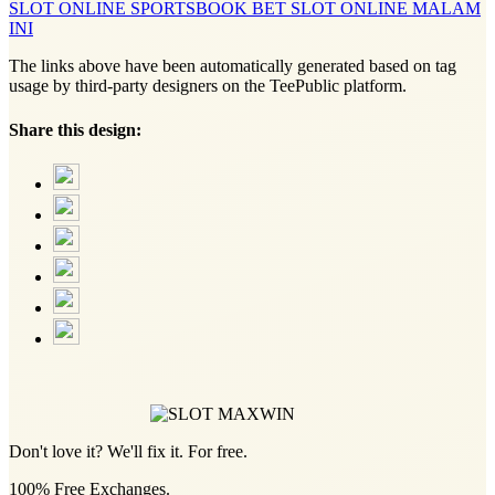
SLOT ONLINE
SPORTSBOOK BET
SLOT ONLINE MALAM
INI
The links above have been automatically generated based on tag
usage by third-party designers on the TeePublic platform.
Share this design:
Don't love it? We'll fix it. For free.
100% Free Exchanges.