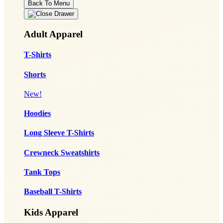
Back To Menu
Adult Apparel
T-Shirts
Shorts
New!
Hoodies
Long Sleeve T-Shirts
Crewneck Sweatshirts
Tank Tops
Baseball T-Shirts
Kids Apparel