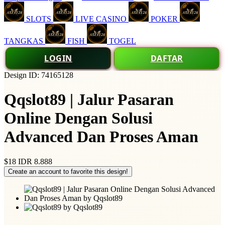
SLOTS
LIVE CASINO
POKER
TANGKAS
FISH
TOGEL
LOGIN
DAFTAR
Design ID: 74165128
Qqslot89 | Jalur Pasaran
Online Dengan Solusi
Advanced Dan Proses Aman
$18
IDR 8.888
Create an account to favorite this design!