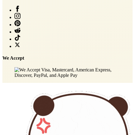
We Accept