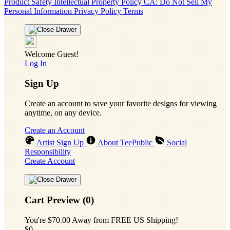
Product Safety
Intellectual Property Policy
CA: Do Not Sell My
Personal Information
Privacy Policy
Terms
Welcome Guest!
Log In
Sign Up
Create an account to save your favorite designs for viewing
anytime, on any device.
Create an Account
Artist Sign Up
About TeePublic
Social
Responsibility
Create Account
Cart Preview (0)
You're
$70.00
Away from
FREE US Shipping!
$0