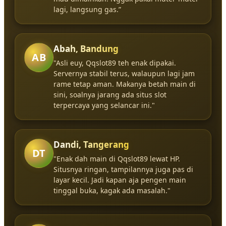
lagi, langsung gas.”
Abah, Bandung
AB
"Asli euy, Qqslot89 teh enak dipakai.
Servernya stabil terus, walaupun lagi jam
rame tetap aman. Makanya betah main di
sini, soalnya jarang ada situs slot
terpercaya yang selancar ini."
Dandi, Tangerang
DT
"Enak dah main di Qqslot89 lewat HP.
Situsnya ringan, tampilannya juga pas di
layar kecil. Jadi kapan aja pengen main
tinggal buka, kagak ada masalah."