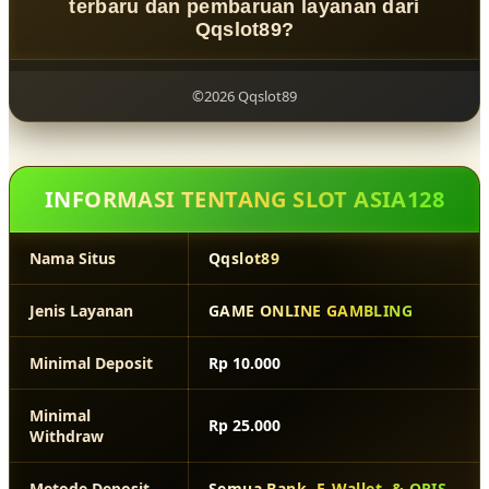
terbaru dan pembaruan layanan dari
mudah digunakan melalui perangkat mobile.
Qqslot89?
Informasi terbaru dapat ditemukan melalui halaman
resmi Qqslot89 yang diperbarui secara berkala agar
©2026 Qqslot89
pengguna selalu memperoleh informasi yang akurat dan
terbaru.
INFORMASI TENTANG SLOT ASIA128
Nama Situs
Qqslot89
Jenis Layanan
GAME ONLINE GAMBLING
Minimal Deposit
Rp 10.000
Minimal
Rp 25.000
Withdraw
Metode Deposit
Semua Bank, E-Wallet, & QRIS