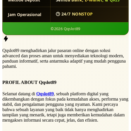
🕒 24/7 NONSTOP
Jam Operasional
©2026 Qqslot89
Qqslot89 menghadirkan jalur pasaran online dengan solusi
advanced dan proses aman untuk menyediakan teknologi modern,
panduan informatif, serta antarmuka adaptif yang mudah pengguna
pahami.
PROFIL ABOUT Qqslot89
Selamat datang di
Qqslot89
, sebuah platform digital yang
dikembangkan dengan fokus pada kemudahan akses, performa yang
stabil, dan pengalaman pengguna yang nyaman. Kami percaya
bahwa sebuah layanan yang baik tidak hanya menghadirkan
tampilan yang menarik, tetapi juga memberikan kemudahan dalam
mengakses informasi secara cepat, jelas, dan efisien.