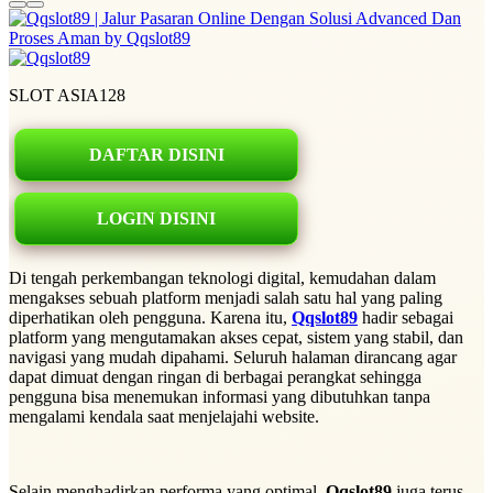
SLOT ASIA128
DAFTAR DISINI
LOGIN DISINI
Di tengah perkembangan teknologi digital, kemudahan dalam
mengakses sebuah platform menjadi salah satu hal yang paling
diperhatikan oleh pengguna. Karena itu,
Qqslot89
hadir sebagai
platform yang mengutamakan akses cepat, sistem yang stabil, dan
navigasi yang mudah dipahami. Seluruh halaman dirancang agar
dapat dimuat dengan ringan di berbagai perangkat sehingga
pengguna bisa menemukan informasi yang dibutuhkan tanpa
mengalami kendala saat menjelajahi website.
Selain menghadirkan performa yang optimal,
Qqslot89
juga terus