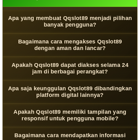
Apa yang membuat Qqslot89 menjadi pilihan
banyak pengguna?
Qqslot89 menawarkan navigasi yang mudah, performa
Bagaimana cara mengakses Qqslot89
yang stabil, serta tampilan yang responsif. Kombinasi
dengan aman dan lancar?
tersebut memberikan pengalaman akses yang lebih
nyaman di berbagai perangkat.
Gunakan selalu alamat resmi Qqslot89 dan pastikan
Apakah Qqslot89 dapat diakses selama 24
koneksi internet dalam kondisi stabil agar proses akses
jam di berbagai perangkat?
berjalan lebih cepat, aman, dan tanpa kendala.
Ya, Qqslot89 dapat diakses kapan saja melalui desktop,
Apa saja keunggulan Qqslot89 dibandingkan
laptop, tablet, maupun smartphone dengan tampilan
platform digital lainnya?
yang tetap optimal dan mudah digunakan.
Qqslot89 mengutamakan kemudahan navigasi, kecepatan
Apakah Qqslot89 memiliki tampilan yang
akses, serta pengembangan layanan secara berkelanjutan
responsif untuk pengguna mobile?
untuk memberikan pengalaman yang lebih baik bagi
pengguna.
Tentu. Seluruh halaman Qqslot89 telah dioptimalkan agar
Bagaimana cara mendapatkan informasi
tampil nyaman di berbagai ukuran layar sehingga tetap