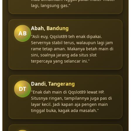
lagi, langsung gas.”
Abah, Bandung
AB
"Asli euy, Qqslot89 teh enak dipakai.
Servernya stabil terus, walaupun lagi jam
rame tetap aman. Makanya betah main di
sini, soalnya jarang ada situs slot
terpercaya yang selancar ini."
Dandi, Tangerang
DT
"Enak dah main di Qqslot89 lewat HP.
Situsnya ringan, tampilannya juga pas di
layar kecil. Jadi kapan aja pengen main
tinggal buka, kagak ada masalah."