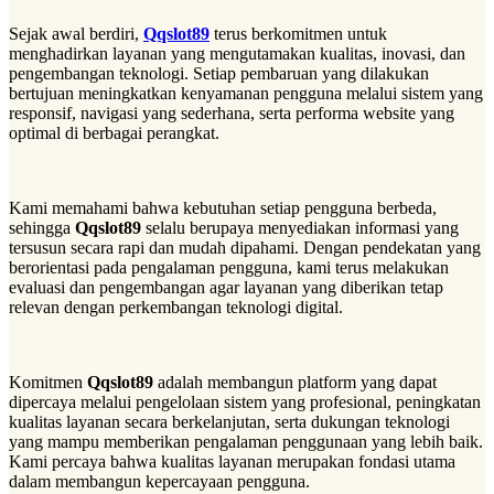
Sejak awal berdiri,
Qqslot89
terus berkomitmen untuk
menghadirkan layanan yang mengutamakan kualitas, inovasi, dan
pengembangan teknologi. Setiap pembaruan yang dilakukan
bertujuan meningkatkan kenyamanan pengguna melalui sistem yang
responsif, navigasi yang sederhana, serta performa website yang
optimal di berbagai perangkat.
Kami memahami bahwa kebutuhan setiap pengguna berbeda,
sehingga
Qqslot89
selalu berupaya menyediakan informasi yang
tersusun secara rapi dan mudah dipahami. Dengan pendekatan yang
berorientasi pada pengalaman pengguna, kami terus melakukan
evaluasi dan pengembangan agar layanan yang diberikan tetap
relevan dengan perkembangan teknologi digital.
Komitmen
Qqslot89
adalah membangun platform yang dapat
dipercaya melalui pengelolaan sistem yang profesional, peningkatan
kualitas layanan secara berkelanjutan, serta dukungan teknologi
yang mampu memberikan pengalaman penggunaan yang lebih baik.
Kami percaya bahwa kualitas layanan merupakan fondasi utama
dalam membangun kepercayaan pengguna.