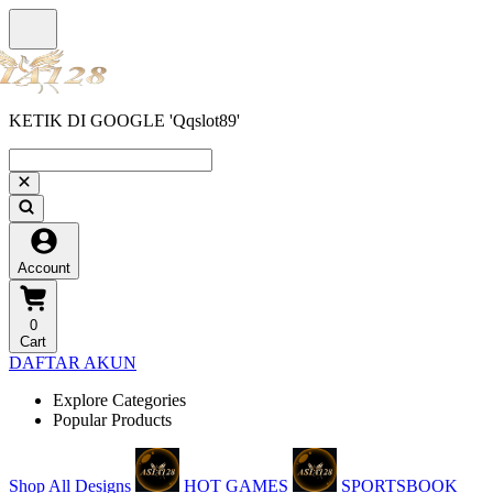
KETIK DI GOOGLE 'Qqslot89'
Account
0
Cart
DAFTAR AKUN
Explore Categories
Popular Products
Shop All Designs
HOT GAMES
SPORTSBOOK