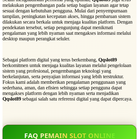
melakukan pengembangan pada setiap bagian layanan agar tetap
sesuai dengan kebutuhan pengguna. Mulai dari penyempurnaan
tampilan, peningkatan kecepatan akses, hingga pembaruan sistem
dilakukan secara berkala untuk menjaga kualitas platform. Dengan
pendekatan tersebut, setiap pengunjung dapat menikmati
pengalaman yang lebih nyaman saat mengakses informasi melalui
desktop maupun perangkat seluler.
Sebagai platform digital yang terus berkembang,
Qqslot89
berkomitmen untuk menjaga kualitas layanan melalui pengelolaan
sistem yang profesional, pengembangan teknologi yang
berkelanjutan, serta penyajian informasi yang lebih terstruktur.
Fokus kami adalah memberikan pengalaman penggunaan yang
sederhana, aman, dan efisien sehingga setiap pengguna dapat
mengakses platform dengan lebih nyaman serta menjadikan
Qqslot89
sebagai salah satu referensi digital yang dapat dipercaya.
FAQ PEMAIN SLOT ONLINE