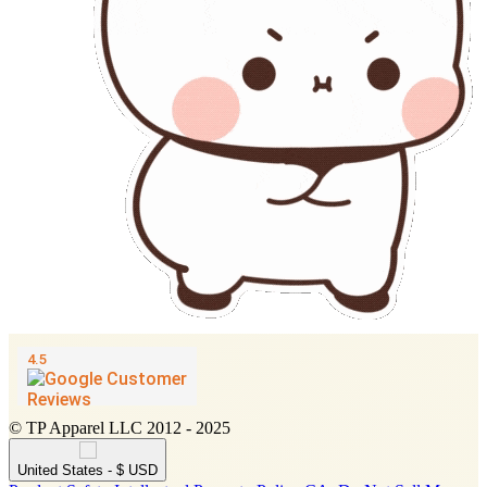
© TP Apparel LLC 2012 - 2025
United States - $ USD