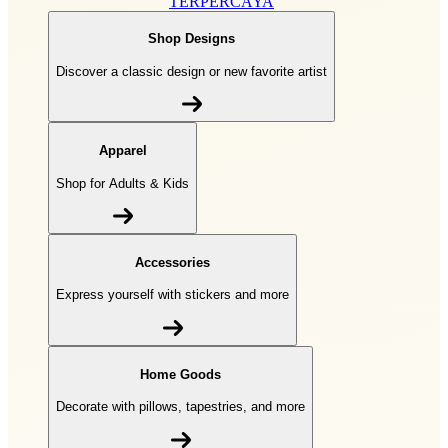
Shop Designs
Discover a classic design or new favorite artist
Apparel
Shop for Adults & Kids
Accessories
Express yourself with stickers and more
Home Goods
Decorate with pillows, tapestries, and more