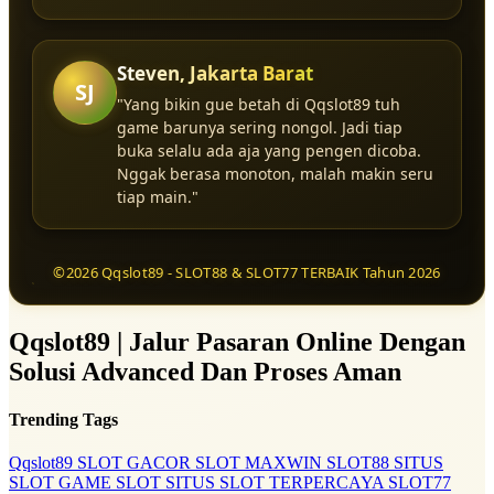
Steven, Jakarta Barat
SJ
"Yang bikin gue betah di Qqslot89 tuh
game barunya sering nongol. Jadi tiap
buka selalu ada aja yang pengen dicoba.
Nggak berasa monoton, malah makin seru
tiap main."
©2026 Qqslot89 - SLOT88 & SLOT77 TERBAIK Tahun 2026
Qqslot89 | Jalur Pasaran Online Dengan
Solusi Advanced Dan Proses Aman
Trending Tags
Qqslot89
SLOT GACOR
SLOT MAXWIN
SLOT88
SITUS
SLOT
GAME SLOT
SITUS SLOT TERPERCAYA
SLOT77